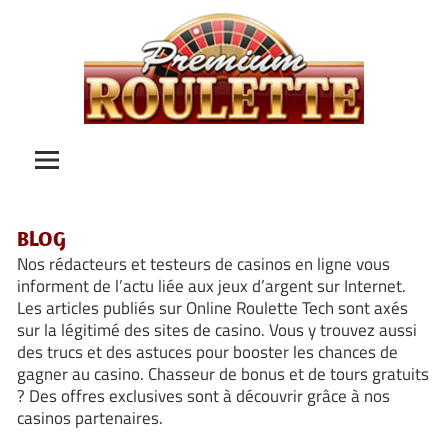
Aller
au
contenu
principal
Roulette
Roulette
Guide
en
BLOG
Ligne
Nos rédacteurs et testeurs de casinos en ligne vous
informent de l’actu liée aux jeux d’argent sur Internet.
Les articles publiés sur Online Roulette Tech sont axés
sur la légitimé des sites de casino. Vous y trouvez aussi
des trucs et des astuces pour booster les chances de
gagner au casino. Chasseur de bonus et de tours gratuits
? Des offres exclusives sont à découvrir grâce à nos
casinos partenaires.