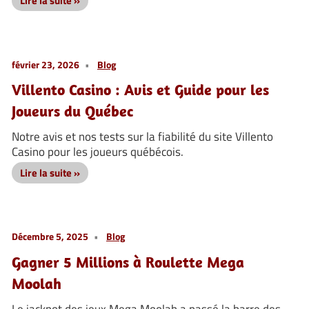
Lire la suite
février 23, 2026
Blog
Villento Casino : Avis et Guide pour les
Joueurs du Québec
Notre avis et nos tests sur la fiabilité du site Villento
Casino pour les joueurs québécois.
Lire la suite
Décembre 5, 2025
Blog
Gagner 5 Millions à Roulette Mega
Moolah
Le jackpot des jeux Mega Moolah a passé la barre des