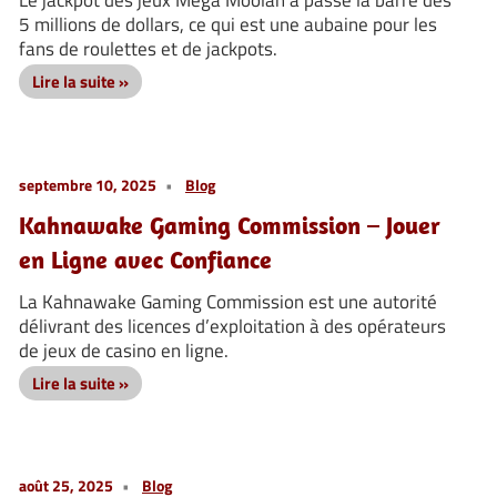
5 millions de dollars, ce qui est une aubaine pour les
fans de roulettes et de jackpots.
Lire la suite
septembre 10, 2025
Blog
Kahnawake Gaming Commission – Jouer
en Ligne avec Confiance
La Kahnawake Gaming Commission est une autorité
délivrant des licences d’exploitation à des opérateurs
de jeux de casino en ligne.
Lire la suite
août 25, 2025
Blog