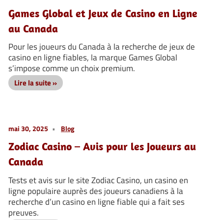
Games Global et Jeux de Casino en Ligne
au Canada
Pour les joueurs du Canada à la recherche de jeux de
casino en ligne fiables, la marque Games Global
s’impose comme un choix premium.
Lire la suite
mai 30, 2025
Blog
Zodiac Casino – Avis pour les Joueurs au
Canada
Tests et avis sur le site Zodiac Casino, un casino en
ligne populaire auprès des joueurs canadiens à la
recherche d’un casino en ligne fiable qui a fait ses
preuves.